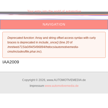
www.AUTOMOTIVEMEDIA.de
Your entry into the world of automotive
NAVIGATION
Fehlermeldung
Deprecated function
: Array and string offset access syntax with curly
braces is deprecated in
include_once()
(line
20
of
/mnt/web715/a0/94/5496894/htdocs/automotivemedia-
cms/includes/file.phar.inc
).
IAA2009
Copyright © 2026, www.AUTOMOTIVEMEDIA.de
Impressum
www.automotivemedia.de