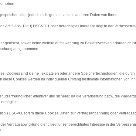
, erhoben.
speichert, dies jedoch nicht gemeinsam mit anderen Daten von Ihnen.
Art. 6 Abs. 1 lit. f) DSGVO. Unser berechtigtes Interesse liegt in der Verbesserung,
 gelöscht, soweit keine weitere Aufbewahrung zu Beweiszwecken erforderlich ist. 
r Löschung ausgenommen.
kies. Cookies sind kleine Textdateien oder andere Speichertechnologien, die durch
h diese Cookies werden im individuellen Umfang bestimmte Informationen von Ihne
enutzerfreundlicher, effektiver und sicherer, da die Verarbeitung bspw. die Wiederga
 ermöglicht.
 1 lit b.) DSGVO, sofern diese Cookies Daten zur Vertragsanbahnung oder Vertragsa
er Vertragsabwicklung dient, liegt unser berechtigtes Interesse in der Verbesserung 
.