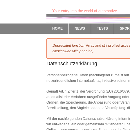
www.AUTOMOTIVEMEDIA.de
Your entry into the world of automotive
HOME
NEWS
TESTS
SPOR
Fehlermeldung
Deprecated function
: Array and string offset acc
cms/includes/file.phar.inc
).
Datenschutzerklärung
Personenbezogene Daten (nachfolgend zumeist nur „D
nutzerfreundlichen Internetauftritts, inklusive seiner
Gemäß Art. 4 Ziffer 1. der Verordnung (EU) 2016/679
automatisierter Verfahren ausgeführter Vorgang od
Ordnen, die Speicherung, die Anpassung oder Veränd
Bereitstellung, den Abgleich oder die Verknüpfung, 
Mit der nachfolgenden Datenschutzerklärung inform
wir entweder allein oder gemeinsam mit anderen über
Optimierungszwecken sowie zur Steigerung der Nutzu