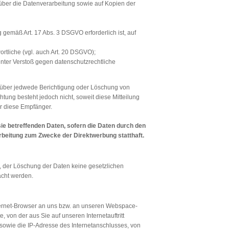
n über die Datenverarbeitung sowie auf Kopien der
g gemäß Art. 17 Abs. 3 DSGVO erforderlich ist, auf
ortliche (vgl. auch Art. 20 DSGVO);
unter Verstoß gegen datenschutzrechtliche
d, über jedwede Berichtigung oder Löschung von
htung besteht jedoch nicht, soweit diese Mitteilung
r diese Empfänger.
ie betreffenden Daten, sofern die Daten durch den
arbeitung zum Zwecke der Direktwerbung statthaft.
lt, der Löschung der Daten keine gesetzlichen
cht werden.
nternet-Browser an uns bzw. an unseren Webspace-
, von der aus Sie auf unseren Internetauftritt
s sowie die IP-Adresse des Internetanschlusses, von