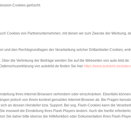
Session-Cookies gelöscht.
 auch Cookies von Partnerunternehmen, mit denen wir zum Zwecke der Werbung, der
en und den Rechtsgrundlagen der Verarbeitung solcher Drittanbieter-Cookies, ent
 Über die Verlinkung der Beiträge werden Sie auf die Webseiten von auto-bild.de.
Datenschuzerklärung von autobild.de finden Sie hier
https://www.autobild.de/daten
instellung Ihres Internet-Browsers verhindern oder einschränken. Ebenfalls können
ängen jedoch von Ihrem konkret genutzten Internet-Browser ab. Bei Fragen benutzen
ich an dessen Hersteller bzw. Support. Bei sog. Flash-Cookies kann die Verarbeitu
e insoweit die Einstellung Ihres Flash-Players ändern. Auch die hierfür erforde
zen Sie daher bitte ebenso die Hilfefunktion oder Dokumentation Ihres Flash-Playe