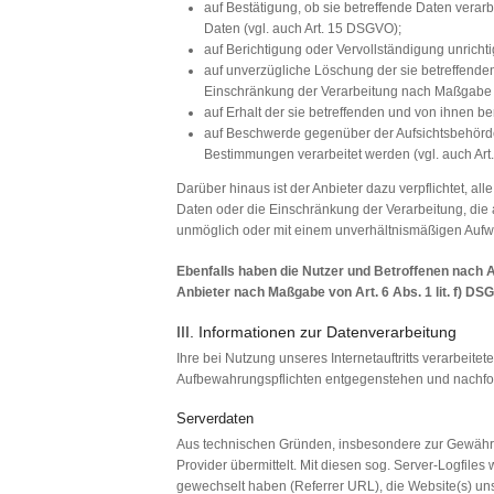
auf Bestätigung, ob sie betreffende Daten verar
Daten (vgl. auch Art. 15 DSGVO);
auf Berichtigung oder Vervollständigung unrichti
auf unverzügliche Löschung der sie betreffenden 
Einschränkung der Verarbeitung nach Maßgabe 
auf Erhalt der sie betreffenden und von ihnen be
auf Beschwerde gegenüber der Aufsichtsbehörde, 
Bestimmungen verarbeitet werden (vgl. auch Ar
Darüber hinaus ist der Anbieter dazu verpflichtet, 
Daten oder die Einschränkung der Verarbeitung, die au
unmöglich oder mit einem unverhältnismäßigen Aufwa
Ebenfalls haben die Nutzer und Betroffenen nach A
Anbieter nach Maßgabe von Art. 6 Abs. 1 lit. f) D
III. Informationen zur Datenverarbeitung
Ihre bei Nutzung unseres Internetauftritts verarbeit
Aufbewahrungspflichten entgegenstehen und nachfo
Serverdaten
Aus technischen Gründen, insbesondere zur Gewährlei
Provider übermittelt. Mit diesen sog. Server-Logfiles
gewechselt haben (Referrer URL), die Website(s) unse