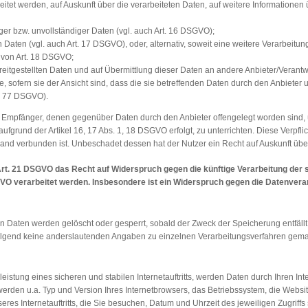
beitet werden, auf Auskunft über die verarbeiteten Daten, auf weitere Informatione
ger bzw. unvollständiger Daten (vgl. auch Art. 16 DSGVO);
Daten (vgl. auch Art. 17 DSGVO), oder, alternativ, soweit eine weitere Verarbeitun
von Art. 18 DSGVO;
reitgestellten Daten und auf Übermittlung dieser Daten an andere Anbieter/Verantw
sofern sie der Ansicht sind, dass die sie betreffenden Daten durch den Anbieter 
t. 77 DSGVO).
alle Empfänger, denen gegenüber Daten durch den Anbieter offengelegt worden sin
fgrund der Artikel 16, 17 Abs. 1, 18 DSGVO erfolgt, zu unterrichten. Diese Verpflic
nd verbunden ist. Unbeschadet dessen hat der Nutzer ein Recht auf Auskunft übe
rt. 21 DSGVO das Recht auf Widerspruch gegen die künftige Verarbeitung der s
SGVO verarbeitet werden. Insbesondere ist ein Widerspruch gegen die Datenver
eten Daten werden gelöscht oder gesperrt, sobald der Zweck der Speicherung entfäl
lgend keine anderslautenden Angaben zu einzelnen Verarbeitungsverfahren gema
stung eines sicheren und stabilen Internetauftritts, werden Daten durch Ihren I
 werden u.a. Typ und Version Ihres Internetbrowsers, das Betriebssystem, die Website
res Internetauftritts, die Sie besuchen, Datum und Uhrzeit des jeweiligen Zugriff