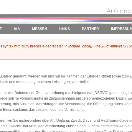
T
IAA
MESSEN
LINKS
PARTNER
IMPRESSU
ess syntax with curly braces is deprecated in
include_once()
(line
20
of
/mnt/web715/
aten“ genannt) werden von uns nur im Rahmen der Erforderlichkeit sowie zum Zw
 Inhalte und der dort angebotenen Leistungen, verarbeitet.
, also der Datenschutz-Grundverordnung (nachfolgend nur „DSGVO“ genannt), gilt al
er jede solche Vorgangsreihe im Zusammenhang mit personenbezogenen Daten, wie 
erung, das Auslesen, das Abfragen, die Verwendung, die Offenlegung durch Überm
die Einschränkung, das Löschen oder die Vernichtung.
ieren wir Sie insbesondere über Art, Umfang, Zweck, Dauer und Rechtsgrundlage 
 die Zwecke und Mittel der Verarbeitung entscheiden. Zudem informieren wir Sie 
ngsqualität eingesetzten Fremdkomponenten, soweit hierdurch Dritte Daten in wi